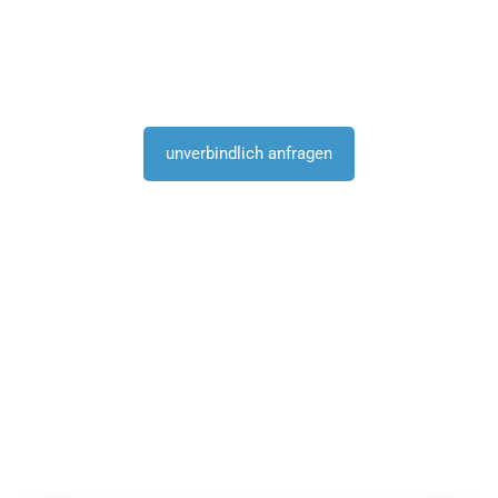
Sie erreichen uns unter 02984 / 68 299
69
unverbindlich anfragen