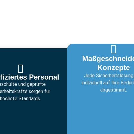
Maßgeschneide
Konzepte
Jede Sicherheitslösung
fiziertes Personal
individuell auf Ihre Bedür
schulte und geprüfte
abgestimmt.
erheitskräfte sorgen für
höchste Standards.