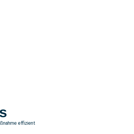
en
s
aßnahme effizient