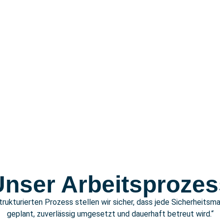
Austausch von Leuchtmitteln
Kleinere Reparaturen
Reinigung von verstopften Abflüss
Tropfende Wasserhähne
Heizkörperentlüftung
Und vieles mehr!
Unser Arbeitsprozes
strukturierten Prozess stellen wir sicher, dass jede Sicherheitsm
geplant, zuverlässig umgesetzt und dauerhaft betreut wird.“