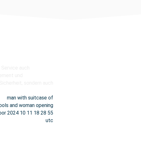
hr als
Professioneller Reinigung
Staub
Schutt
Müll
 Service auch
Klebestreifen
gement und
Überschüssige Fugenmasse
 Sicherheit, sondern auch
Etiketten
Schutzfolie
Zementrückstände
Farbrückstände
Schmutz an Türen, Heizungen, Zarg
Facility Management & Hau
Garten u. Grünanlagenpflege
Instandsetzungen